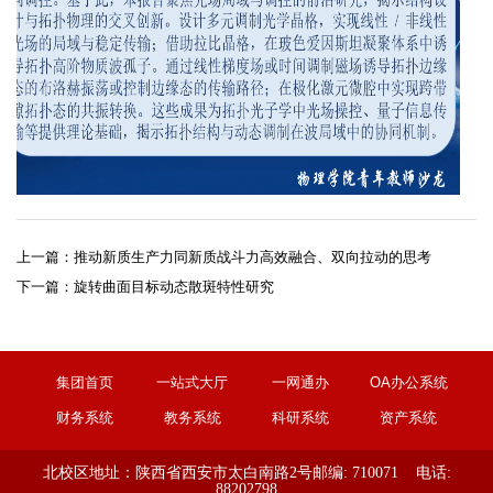
上一篇：
推动新质生产力同新质战斗力高效融合、双向拉动的思考
下一篇：
旋转曲面目标动态散斑特性研究
集团首页
一站式大厅
一网通办
OA办公系统
财务系统
教务系统
科研系统
资产系统
北校区地址：陕西省西安市太白南路2号
邮编: 710071 电话:
88202798